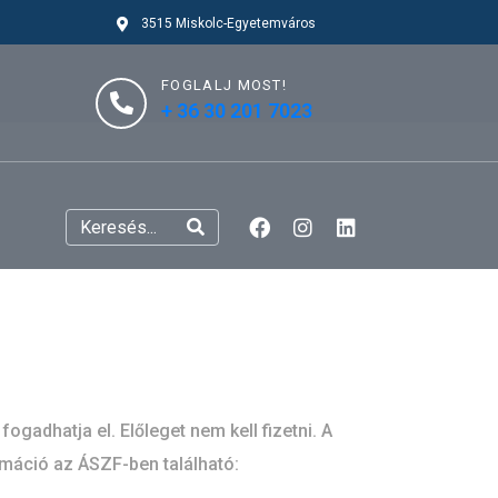
3515 Miskolc-Egyetemváros
FOGLALJ MOST!
+ 36 30 201 7023
ogadhatja el. Előleget nem kell fizetni. A
máció az ÁSZF-ben található: