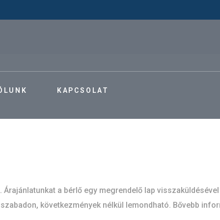
ÓLUNK
KAPCSOLAT
 Árajánlatunkat a bérlő egy megrendelő lap visszaküldésével f
g szabadon, következmények nélkül lemondható. Bővebb infor