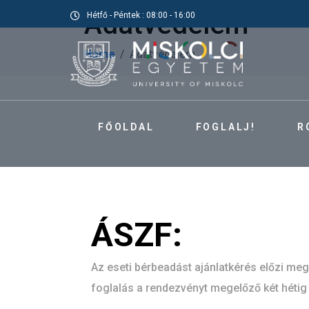
Adatvédelem
Hétfő - Péntek : 08:00 - 16:00
Home
Adatvédelem
FŐOLDAL
FOGLALJ!
R
ÁSZF:
Az eseti bérbeadást ajánlatkérés előzi meg.
foglalás a rendezvényt megelőző két héti