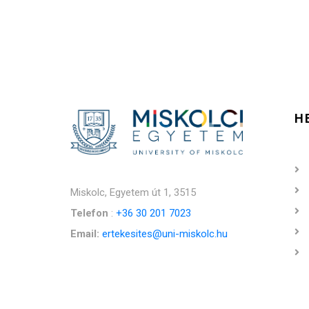
H
Miskolc, Egyetem út 1, 3515
Telefon
:
+36 30 201 7023
Email:
ertekesites@uni-miskolc.hu