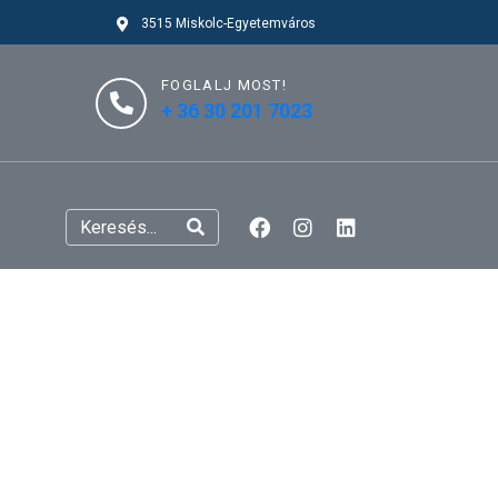
3515 Miskolc-Egyetemváros
FOGLALJ MOST!
+ 36 30 201 7023