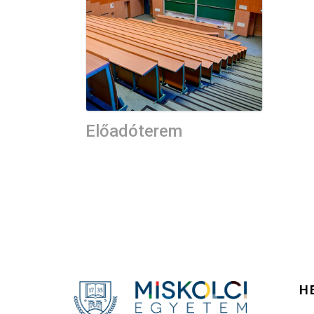
Előadóterem
H