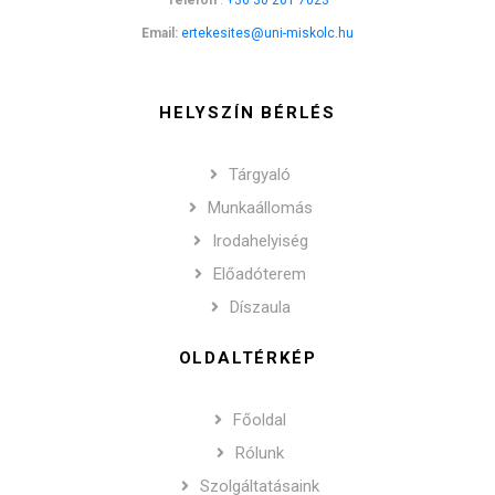
Telefon
:
+36 30 201 7023
Email:
ertekesites@uni-miskolc.hu
HELYSZÍN BÉRLÉS
Tárgyaló
Munkaállomás
Irodahelyiség
Előadóterem
Díszaula
OLDALTÉRKÉP
Főoldal
Rólunk
Szolgáltatásaink