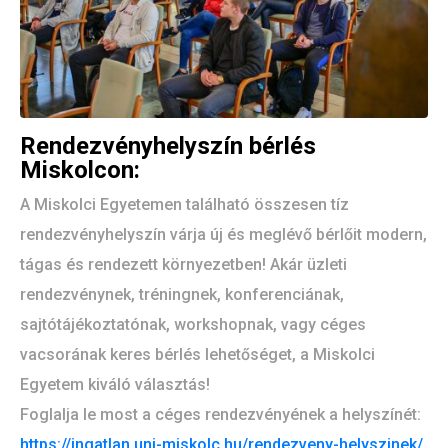
Rendezvényhelyszín bérlés
Miskolcon:
A Miskolci Egyetemen található összesen tíz
rendezvényhelyszín várja új és meglévő bérlőit modern,
tágas és rendezett környezetben! Akár üzleti
rendezvénynek, tréningnek, konferenciának,
sajtótájékoztatónak, workshopnak, vagy céges
vacsorának keres bérlés lehetőséget, a Miskolci
Egyetem kiváló választás!
Foglalja le most a céges rendezvényének a helyszínét:
https://ingatlan.uni-miskolc.hu/rendezveny-helyszinek/