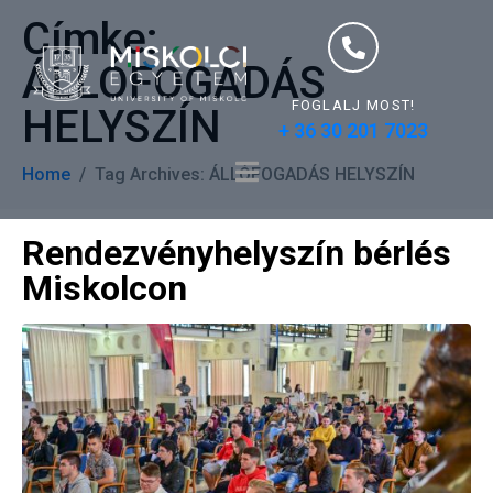
Címke:
ÁLLÓFOGADÁS
FOGLALJ MOST!
HELYSZÍN
+ 36 30 201 7023
Home
Tag Archives: ÁLLÓFOGADÁS HELYSZÍN
Rendezvényhelyszín bérlés
Miskolcon