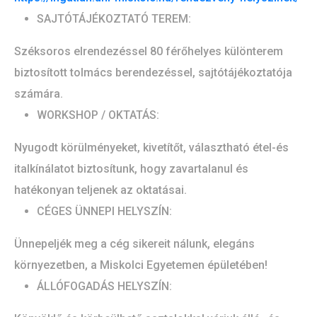
SAJTÓTÁJÉKOZTATÓ TEREM:
Széksoros elrendezéssel 80 férőhelyes különterem
biztosított tolmács berendezéssel, sajtótájékoztatója
számára.
WORKSHOP / OKTATÁS:
Nyugodt körülményeket, kivetítőt, választható étel-és
italkínálatot biztosítunk, hogy zavartalanul és
hatékonyan teljenek az oktatásai.
CÉGES ÜNNEPI HELYSZÍN:
Ünnepeljék meg a cég sikereit nálunk, elegáns
környezetben, a Miskolci Egyetemen épületében!
ÁLLÓFOGADÁS HELYSZÍN: