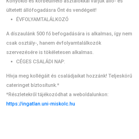
Könyöklő és körbeülhető asztalokkal várjuk álló- és
ültetett állófogadásra Önt és vendégeit!
ÉVFOLYAMTALÁLKOZÓ
A díszaulánk 500 fő befogadására is alkalmas, így nem
csak osztály-, hanem évfolyamtalálkozók
szervezésére is tökéletesen alkalmas.
CÉGES CSALÁDI NAP:
Hívja meg kollégáit és családjaikat hozzánk! Teljeskörű
cateringet bíztosítunk.*
*Részletekről tájékozódhat a weboldalunkon:
https://ingatlan.uni-miskolc.hu