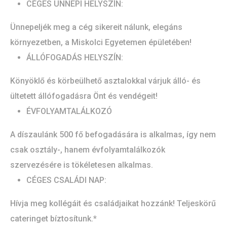
CÉGES ÜNNEPI HELYSZÍN:
Ünnepeljék meg a cég sikereit nálunk, elegáns
környezetben, a Miskolci Egyetemen épületében!
ÁLLÓFOGADÁS HELYSZÍN:
Könyöklő és körbeülhető asztalokkal várjuk álló- és
ültetett állófogadásra Önt és vendégeit!
ÉVFOLYAMTALÁLKOZÓ
A díszaulánk 500 fő befogadására is alkalmas, így nem
csak osztály-, hanem évfolyamtalálkozók
szervezésére is tökéletesen alkalmas.
CÉGES CSALÁDI NAP:
Hívja meg kollégáit és családjaikat hozzánk! Teljeskörű
cateringet bíztosítunk.*