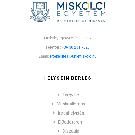
Miskolc, Egyetem út 1, 3515
Telefon
:
+36 30 201 7023
Email:
ertekesites@uni-miskolc.hu
HELYSZÍN BÉRLÉS
Tárgyaló
Munkaállomás
Irodahelyiség
Előadóterem
Díszaula