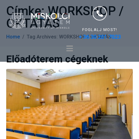
Címke:
WORKSHOP /
OKTATÁS
FOGLALJ MOST!
+ 36 30 201 7023
Home
Tag Archives: WORKSHOP / OKTATÁS
Előadóterem cégeknek