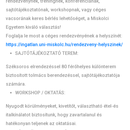
rendezvénynek, tréningnek, konferenciának,
sajtótájékoztatónak, workshopnak, vagy céges
vacsorának keres bérlés lehetőséget, a Miskolci
Egyetem kiváló választás!
Foglalja le most a céges rendezvényének a helyszínét:
https://ingatlan.uni-miskolc.hu/rendezveny-helyszinek/
SAJTÓTÁJÉKOZTATÓ TEREM:
Széksoros elrendezéssel 80 férőhelyes különterem
biztosított tolmács berendezéssel, sajtótájékoztatója
számára.
WORKSHOP / OKTATÁS:
Nyugodt körülményeket, kivetítőt, választható étel-és
italkínálatot biztosítunk, hogy zavartalanul és
hatékonyan teljenek az oktatásai.