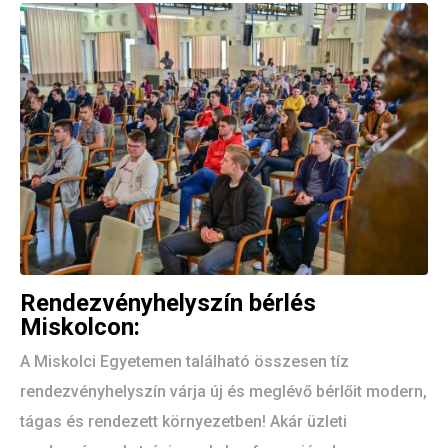
Rendezvényhelyszín bérlés
Miskolcon:
A Miskolci Egyetemen található összesen tíz
rendezvényhelyszín várja új és meglévő bérlőit modern,
tágas és rendezett környezetben! Akár üzleti