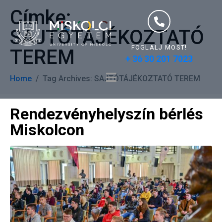
Címke:
SAJTÓTÁJÉKOZTATÓ
FOGLALJ MOST!
TEREM
+ 36 30 201 7023
Home
Tag Archives: SAJTÓTÁJÉKOZTATÓ TEREM
Rendezvényhelyszín bérlés
Miskolcon