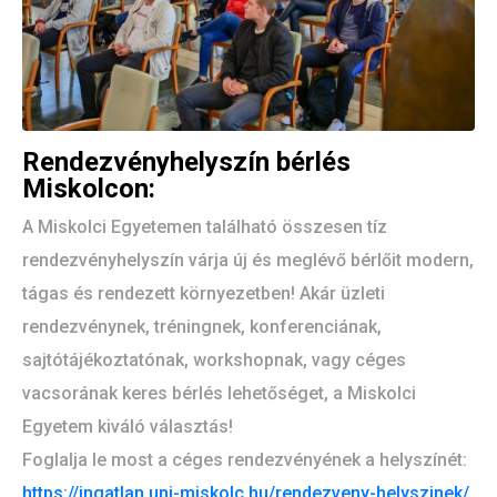
Rendezvényhelyszín bérlés
Miskolcon:
A Miskolci Egyetemen található összesen tíz
rendezvényhelyszín várja új és meglévő bérlőit modern,
tágas és rendezett környezetben! Akár üzleti
rendezvénynek, tréningnek, konferenciának,
sajtótájékoztatónak, workshopnak, vagy céges
vacsorának keres bérlés lehetőséget, a Miskolci
Egyetem kiváló választás!
Foglalja le most a céges rendezvényének a helyszínét:
https://ingatlan.uni-miskolc.hu/rendezveny-helyszinek/