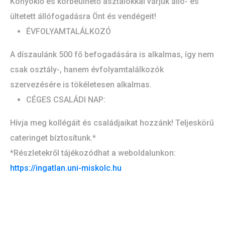
Könyöklő és körbeülhető asztalokkal várjuk álló- és
ültetett állófogadásra Önt és vendégeit!
ÉVFOLYAMTALÁLKOZÓ
A díszaulánk 500 fő befogadására is alkalmas, így nem
csak osztály-, hanem évfolyamtalálkozók
szervezésére is tökéletesen alkalmas.
CÉGES CSALÁDI NAP:
Hívja meg kollégáit és családjaikat hozzánk! Teljeskörű
cateringet bíztosítunk.*
*Részletekről tájékozódhat a weboldalunkon:
https://ingatlan.uni-miskolc.hu