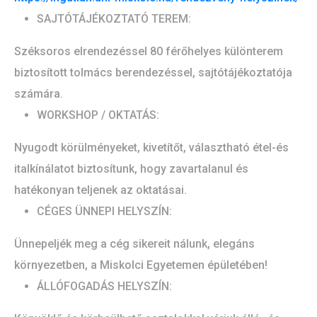
SAJTÓTÁJÉKOZTATÓ TEREM:
Széksoros elrendezéssel 80 férőhelyes különterem
biztosított tolmács berendezéssel, sajtótájékoztatója
számára.
WORKSHOP / OKTATÁS:
Nyugodt körülményeket, kivetítőt, választható étel-és
italkínálatot biztosítunk, hogy zavartalanul és
hatékonyan teljenek az oktatásai.
CÉGES ÜNNEPI HELYSZÍN:
Ünnepeljék meg a cég sikereit nálunk, elegáns
környezetben, a Miskolci Egyetemen épületében!
ÁLLÓFOGADÁS HELYSZÍN: