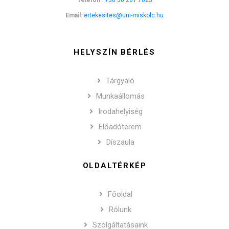
Telefon
:
+36 30 201 7023
Email:
ertekesites@uni-miskolc.hu
HELYSZÍN BÉRLÉS
Tárgyaló
Munkaállomás
Irodahelyiség
Előadóterem
Díszaula
OLDALTÉRKÉP
Főoldal
Rólunk
Szolgáltatásaink